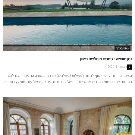
נופש בארץ
זמן חופשה : צימרים מומלצים בצפון
נובמבר 4, 2020
0
הצימרים התחילו סוף סוף לחזור לפעילות (בשלבים) ולרגל הבשורה החגיגית הכנו לכם
רשימת צימרים מומלצים בצפון שצוות Bestip בדק וחזר עם טעם של עוד. מומלץ בתקופה
זו להיות קשובים לעדכונים השונים וליצור קשר עם בעלי הצימר, בסמוך למועד, כדי לוודא
שהשירותים השונים ניתנים כרגיל.