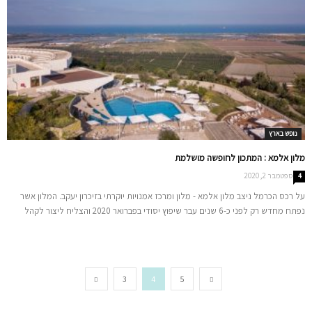
נופש בארץ
מלון אלמא : המתכון לחופשה מושלמת
ספטמבר 2, 2020
4
על רכס הכרמל ניצב מלון אלמא - מלון ומרכז אמנויות יוקרתי בזיכרון יעקב. המלון אשר
נפתח מחדש רק לפני כ-6 שנים עבר שיפוץ יסודי בפברואר 2020 והצליח ליצור לקהל
הישראלי את החופשה המושלמת : חופש ומרחבים בין מדשאות ונוף עוצר נשימה, חוויה
קולינרית במסעדת שף מצויינת, חווית פינוק בספא ובבריכות מרשימות, שירות מצוין
ושמירה על סטנדרט אירוח גבוה בישראל.
3
4
5