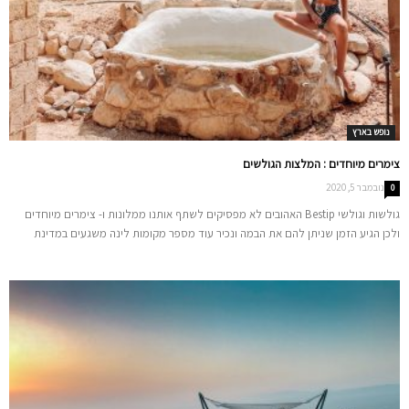
נופש בארץ
צימרים מיוחדים : המלצות הגולשים
נובמבר 5, 2020
0
גולשות וגולשי Bestip האהובים לא מפסיקים לשתף אותנו ממלונות ו- צימרים מיוחדים
ולכן הגיע הזמן שניתן להם את הבמה ונכיר עוד מספר מקומות לינה משגעים במדינת
ישראל הקטנה. בהמשך לרשימת צימרים מומלצים בצפון שצוות המגזין בדק מצורפים
צימרים נבחרים שנבדקו על ידי ★ חברות וחברי Bestip ★