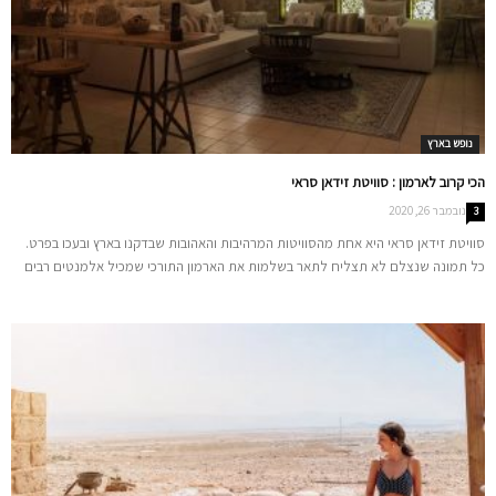
נופש בארץ
הכי קרוב לארמון : סוויטת זידאן סראי
נובמבר 26, 2020
3
סוויטת זידאן סראי היא אחת מהסוויטות המרהיבות והאהובות שבדקנו בארץ ובעכו בפרט.
כל תמונה שנצלם לא תצליח לתאר בשלמות את הארמון התורכי שמכיל אלמנטים רבים
וייחודים, המעניקים לכל אורח/ת חוויה מיוחדת ועוצמתית שתשאר איתכם גם כשתצאו
ממנה. חופשה בניחוח חו"ל, המתאימה לכל עונות השנה לפניכם