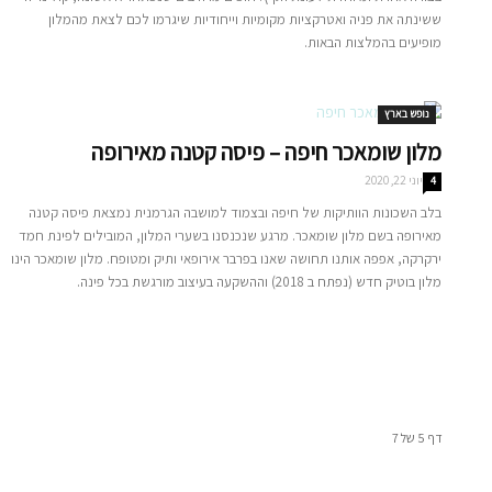
ששינתה את פניה ואטרקציות מקומיות וייחודיות שיגרמו לכם לצאת מהמלון
מופיעים בהמלצות הבאות.
נופש בארץ
מלון שומאכר חיפה – פיסה קטנה מאירופה
יוני 22, 2020
4
בלב השכונות הוותיקות של חיפה ובצמוד למושבה הגרמנית נמצאת פיסה קטנה
מאירופה בשם מלון שומאכר. מרגע שנכנסנו בשערי המלון, המובילים לפינת חמד
ירקרקה, אפפה אותנו תחושה שאנו בפרבר אירופאי ותיק ומטופח. מלון שומאכר הינו
מלון בוטיק חדש (נפתח ב 2018) וההשקעה בעיצוב מורגשת בכל פינה.
דף 5 של 7