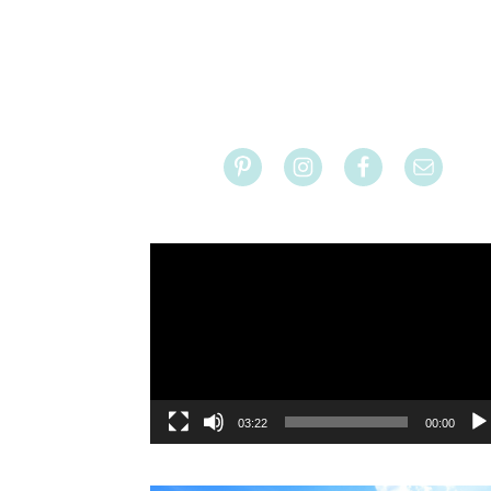
ו
03:22
00:00