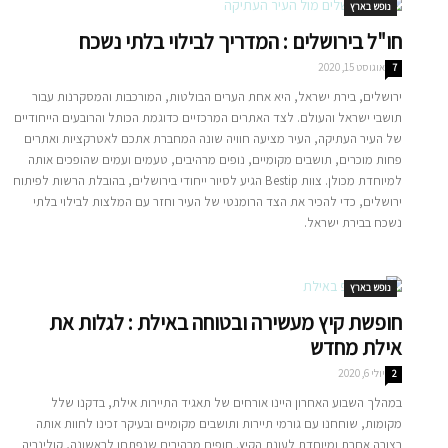
נופש בארץ
חו"ל בירושלים : המדריך לבילוי בלתי נשכח
אוגוסט 15, 2020
7
ירושלים, בירת ישראל, היא אחת הערים הבולטות, המורכבות והמסקרנות עבור
תושבי ישראל והעולם. לצד האתרים המרכזיים כדוגמת הכותל והרובעים הייחודיים
של העיר העתיקה, העיר מציעה חוויה שונה המחברת אתכם לאטרקציות ואתרים
פחות מוכרים, תושבים מקומיים, נופים מרהיבים, טעמים ועמים שהופכים אותה
למיוחדת מכולן. צוות Bestip הגיע לסיור ייחודי בירושלים, בהובלת הרשות לפיתוח
ירושלים, כדי להכיר את הצד הרומנטי של העיר וחזר עם המלצות לבילוי בלתי
נשכח בבירת ישראל.
נופש בארץ
חופשת קיץ מעשירה ובטוחה באילת : לגלות את
אילת מחדש
יולי 6, 2020
2
במהלך השבוע האחרון היינו אורחים של תאגיד התיירות אילת, בדקנו שלל
מקומות, שוחחנו עם גורמי תיירות ותושבים מקומיים ובעיקר זכינו לחוות אותה
בצורה אחרת ומיוחדת לעונת הקיץ. חופים מרהיבים שנפתחו לראשונה, קולינריה