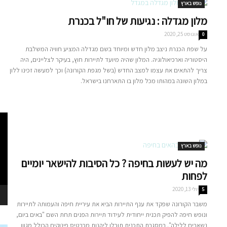
נופש בארץ
מלון מגדלה : נגיעות של חו"ל בכנרת
אוגוסט 25, 2020
0
על שפת הכנרת ניצב מלון חדש ומיוחד בשם מגדלה המציע חוויה המשלבת
היסטוריה וארכיאולוגיה. המלון שהיה מיועד לתיירות חוץ, בעיקר לצליינים, היה
צריך להתאים את עצמו למצב החדש (בשל מגפת הקורונה) וכך למעשה זכינו ללון
במלון השונה במהותו מכל מלון בו התארחנו בישראל.
נגן
וידא
נופש בארץ
מה יש לעשות בחיפה ? כל הסיבות להישאר יומיים
לפחות
יולי 13, 2020
5
משבר הקורונה שפקד את ענף התיירות הביא את עיריית חיפה והעמותה לתיירות
ונופש חיפה להפיק תכנית ייחודית לעידוד תיירות הפנים תחת השם "באים ביום,
נשארים ללילה". במסגרת התכנית תוכלו ליהנות מכרטיס פינוקים הכולל מגוון