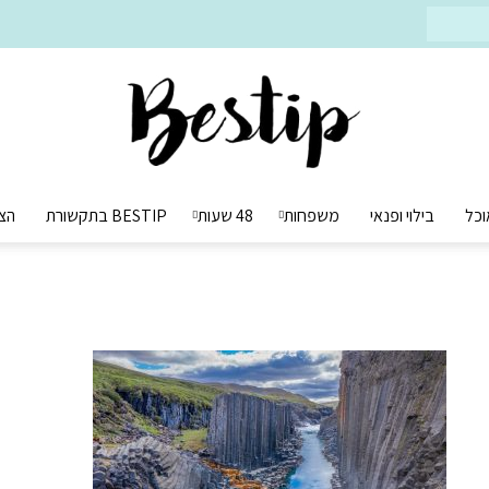
וכל
בילוי ופנאי
משפחות
48 שעות
BESTIP בתקשורת
הצ
Bestip
בסטיפ