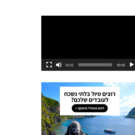
ו
03:22
00:00