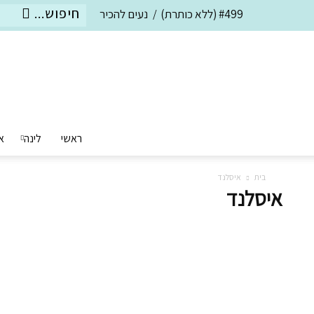
#499 (ללא כותרת)
נעים להכיר
ראשי
לינה
א
בית
איסלנד
איסלנד