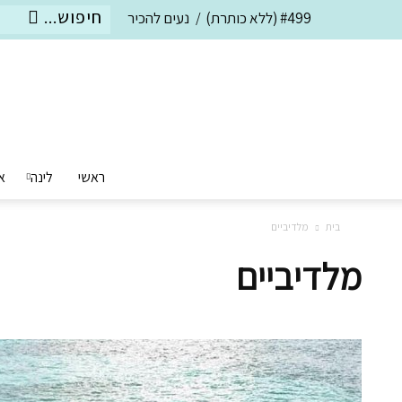
#499 (ללא כותרת)
נעים להכיר
ראשי
לינה
א
בית
מלדיביים
מלדיביים