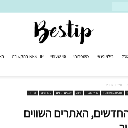
וכל
בילוי ופנאי
משפחות
48 שעות
BESTIP בתקשורת
הצ
Bestip
תם חייבים להכיר
חופשה משפחתית
כדאי להכיר
לינה
מבלים ונהנים
מנשנשים
תיירות
בסטיפ
חדשים, האתרים השווים
ר