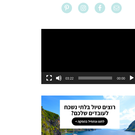
ו
03:22
00:00