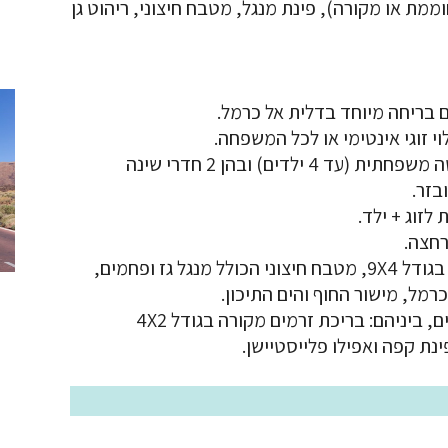
ממת או מקורה), פינת מנגל, מטבח חיצוני, ריהוט גן
ם בריחה מיוחד בדלית אל כרמל.
2 סוויטות במתחם הינן גדולות במיוחד ומתאימות לחופשה משפחתית (עד 4 ילדים) ובהן 2 חדרי שינה
בזר.
רחצה.
מתחם החצר כולל בריכה מחוממת ומקורה בעונת החורף בגודל 9X4, מטבח חיצוני הכולל מנגל גז ופחמים,
רמל, מישור החוף והים התיכון.
לאורחי הסוויטות עומד מתחם משותף המציע שלל מתקנים, ביניהם: בריכת זרמים מקורה בגודל 4X2