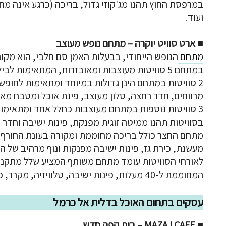
במרפסת החוץ תהנו מג'קוזי גדול, בריכה (כרגע אינה מחו
ועוד.
■
ארט סוויט יוקרה – מתחם נופש מעוצב
מתחם
הנופש הייחודי, בבעלות האמן סם חלבי, הוא מקו
במתחם 5 סוויטות מעוצבות ומאובזרות, המתאימות לבילוי זוגי אינטימי או לכל המשפחה.
מרווחים, חדר רחצה, סלון מעוצב, פינת אוכל ומטבח מאו
3 סוויטות נוספות במתחם מעוצבות כחלל אחד ומתאימות לזוג + ילד.
בסוויטות תהנו ממיטה זוגית מפנקת, פינות ישיבה וחדר 
מעשנת, כירת גז, פינות ישיבה מפנקות ונוף מרהיב של הכ
המחוממת ל-40 מעלות, פינות ישיבה, טלוויזיה, מקרר, פינת קפה ואפילו פלייסטיישן.
עסקים בתחום האוכל בדלית אל כרמל
■
MAZAJ CAFE – בית קפה חדש