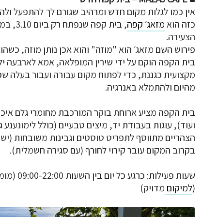
אין כמו לגלות מקום חדש ומרהיב שגורם לך להתפעל ולה
כזה הוא
מזאג׳ קפה
, בית 
הצעירה.
פירוש השם מזאג׳ הוא "מוזה" והוא אכן נותן מוזה, כשה
בית הקפה הוקם על ידי שירין המופלאה, אמא לארבעה י
מקצועית כגננת, כדי לפתוח מקום עבורה ועבור בעלה ש
מהיום ולהתמלא באנרגיה.
בית הקפה מציע ארוחת בוקר המורכבת מחומרי גלם איכותי
ועוד), עוגות בעבודת יד, מיצים טבעיים (כולל לימונענע
הצהריים מתווסף לתפריט טוסטים וגבינות משובחות (ישנן
בקרוב המקום עובר קירוי לחורף (עם סגירה חשמלית).
שעות פעיל
(
למיקום
מדויק)