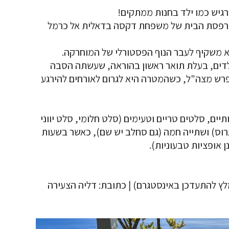
רגיש כמו ילד בחנות ממתקים!
קפה שנפתח רק ביום 3.10, במרפסת הבית של משפחת דקסה בדאלית אל כרמל
וא משקיף לעבר הנוף הפסטורלי של המוחרקה.
לדים, בעלת תואר ראשון בהוראה, שעשתה הסבה
פרש מצה"ל, כשהמטרה היא לגרום לאורחים להירגע
ים, סלטים טריים וטעימים (סלט חלומי, סלט יווני
 גרוס) ושתייה חמה (גם סחלב יש שם), כאשר בשעות
 אופציות טבעוניות).
ות: כרגע כל יום בין השעות 09:00-22:00 (מומלץ להתעדכן באינסטגרם) | כתובת: דליה הצעירה