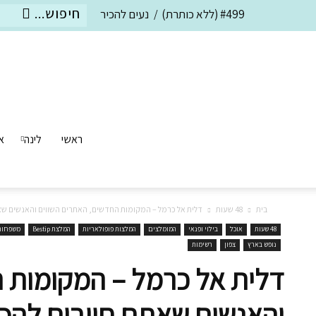
#499 (ללא כותרת)
נעים להכיר
ראשי
לינה
א
בית
48 שעות
דלית אל כרמל – המקומות החדשים, האתרים השווים והאנשים שא
48 שעות
אוכל
בילוי ופנאי
המומלצים
המלצות פופולאריות
המלצת Bestip
משפחות
נופש בארץ
צפון
רשימות
דלית אל כרמל – המקומות ה
והאנשים שאתם חייבים להכי