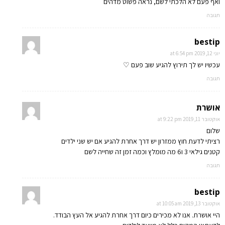
ואף פעם לא הלכתי לשם, נראה פשוט מדהים
תגובה
bestip
יוני 12, 2019 at 6:54 pm
עכשיו יש לך תירוץ להגיע שוב פעם ♡
תגובה
אושרת
אוקטובר 11, 2019 at 9:22 pm
שלום
רציתי לדעת חוץ ממזרון יש דרך אחרת להגיע אם יש שני ילדים
קטנים גילאי 3 ו6 מה מומלץ וכמה זמן זה שחייה לשם
תגובה
bestip
אוקטובר 13, 2019 at 10:05 am
היי אושרת. אנו לא מכירים כיום דרך אחרת להגיע אל העץ הבודד.