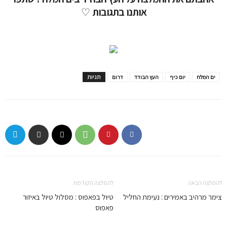
אותנו בתגובות
♡
תגיות
ים המלח
יום כיף
העץ הבודד
דרום
להמלצה הבאה
להמלצה הקודמת
צימר מרהיב באמירים : נעימת החליל
טיול בפאפוס : מסלול טיול באיזור
פאפוס