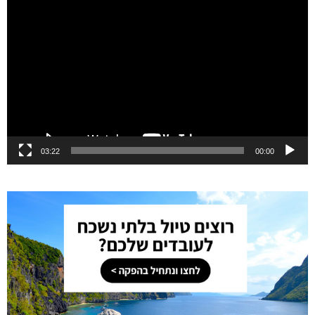
נגן
וידאו
03:22
00:00