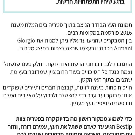
ברגע שיהיו התפתחויות חדשות.
תמונת העץ הבודד הניצב בתוך פטריה בים המלח משנת
2016 פורסמה במקומות רבים.
בין המבקרים שהגיעו עד אליו ניתן למנות את Giorgio
Armani בכבודו ובעצמו שרצה לצפות במיצג מקרוב.
התגובות לגביו ברחבי הרשת היו חלוקות : חלק טענו שנשתל
וצמח כנגד כל הסיכויים בעוד הרוב ציין שמדובר בעץ מת
שהציבו בתוך האי הקטן.
הויכוח פחות משנה לזוגות, קבוצות חברים ותיירים שפוקדים
אותו מבוקר ועד ערב כדי להצטלם ולרבוץ על האי בים המלח
ובו פטריה יפיפיה ועץ מעניין.
כדי לשמוע ממקור ראשון מה בדיוק קרה בפטריה צוות
Bestip הגיע עד לאדם ששתל את העץ, עמירם דורה, וחזר
עם מוטיבציה, השראה ותמונות מרהיבות שיגרמו לכם