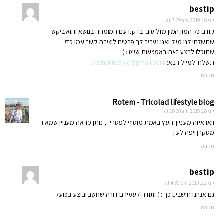
bestip
יוני 16, 2019 at 7:39 am
קודם כל המון המון מזל טוב. בדקנו עם המומחה בנושא והוא ביקש
שתשלחי לנו מייל ואנו נעביר לך פרטים ליצירת קשר עמו כדי
שתוכלו לבצע זאת באמצעות שייט : )
תשלחי למייל הבא:
bestiplifestyle@gmail.com
תגובה
Rotem - Tricolad lifestyle blog
יוני 18, 2019 at 10:00 am
וואו איזה מעניין! העץ באמת מוסיף לפטריה, נותן מראה מעניין שמאוד
מסקרן ויפה לעין
תגובה
bestip
יוני 22, 2019 at 4:39 pm
גם אנחנו חושבים כך : ) ותודה לעמירם דורה שחשב וביצע בפועל
תגובה