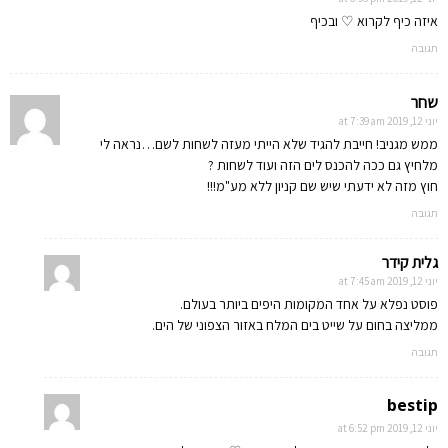
איזה כיף לקרוא ♡ ובכיף
תגובה
שחר
יוני 12, 2019 at 7:39 am
ממש מגניב! חייבת להגיד שלא הייתי מעזה לשחות לשם…נראה לי
מלחיץ גם ככה להכנס לים הזה ועוד לשחות ?
חוץ מזה לא ידעתי שיש שם קניון ללא מע"מ!!!
תגובה
גלית קידר
יוני 12, 2019 at 7:45 am
פוסט נפלא על אחד המקומות היפים ביותר בעולם.
ממליצה בחום על שייט בים המלח באזור הצפוני של הים.
תגובה
bestip
יוני 12, 2019 at 6:52 pm