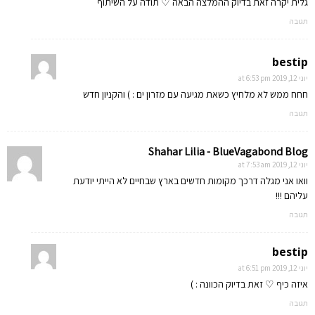
גלית יקרה זאת בדיוק ההמלצה הבאה ♡ תודה על השיתוף
תגובה
bestip
יוני 12, 2019 at 6:53 pm
חחח ממש לא מלחיץ כשאת מגיעה עם מזרון ים : ) והקניון חדש
תגובה
Shahar Lilia - BlueVagabond Blog
יוני 12, 2019 at 7:53 am
וואו אני מגלה דרכך מקומות חדשים בארץ שבחיים לא הייתי יודעת
עליהם !!!
תגובה
bestip
יוני 12, 2019 at 6:51 pm
איזה כיף ♡ זאת בדיוק הכוונה : )
תגובה