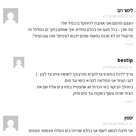
לימור רוב
יוני 11, 2019 at 1:52 pm
העצם מהמם ואני אוהבת להיתקל בו בפיד שלי.
מה שכן – בכל פעם אני בהלם מחדש: איך שוחים בתוך ים המלח? זה
פרקטי? זה לא סכנת נפשות שמים ייכנסו לעיניים? ומה עם הציוד?
תגובה
bestip
יוני 12, 2019 at 6:56 pm
צריך ללכת במים ורצוי להביא מזרון וכך לשחות איתו עד לעץ : )
לגבי הציוד אני ממליצה להביא כיסוי נגד מים.
במהלך הביקור באי הכרתי זוג שהצטייד במזרון ים ועליו שם את
הציוד שהיה עטוף בשקית נגד מים ותיק.
תגובה
יסמין
יוני 11, 2019 at 3:41 pm
אני חייבת לנסוע לשם! אני בהלם שהייתי בים המלח אינספור פעמים