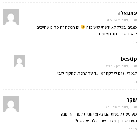
עמנואלה
יוני 13, 2019 at 5:56 am
מגניב, בכלל לא ידעתי שיש כזה
ים המלח זה מקום שחייבים
להקדיש לו יותר תשומת לב…
תגובה
bestip
יוני 15, 2019 at 6:32 pm
לגמרי : ) גם לי לקח זמן עד שהתחלתי לחקור לגביו.
תגובה
שקה
יוני 16, 2019 at 6:28 am
מעוניינת לעשות שם צילומי זוגיות לפניי החתונה
האם יש דרך מלבד שחייה להגיע לשם?
תגובה