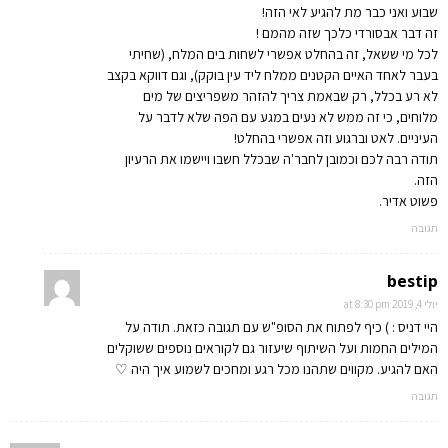
שבוע ואני כבר מת להגיע לאי הזה!
זה דבר אבסורדי כלכך שזה מהמם !
לכל מי ששאל, זה בהחלט אפשרי לשחות בים המלח, (שחיתי
בעבר לאחד האיים הקטנים ממלח ליד עין בוקק), וגם דווקא בקצב
לא רע בכלל, רק שבאמת צריך להזהר משפריצים של מים
מלוחים, כי זה ממש לא נעים במגע עם הפה שלא לדבר על
העיניים. לאט וברגוע וזה אפשרי בהחלט!
תודה רבה לכם וכמובן לחבר'ה שבכלל חשבו ויישמו את הרעיון
הזה.
פשוט אדיר.
תגובה
bestip
יולי 4, 2019 at 8:30 pm
היי דניס : ) כיף לפתוח את הסופ"ש עם תגובה כזאת. תודה על
המילים החמות ועל השיתוף שיעזור גם לקוראים נוספים ששוקלים
האם להגיע. מקווים שתהנו מכל רגע ומחכים לשמוע איך היה ♡
תגובה