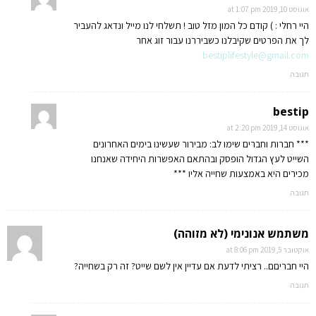
אוגוסט 10, 2019 at 1:07 pm
היי רחלי : ) קודם כל המון מזל טוב ! תשלחי לנו מייל ונדאג להעביר
לך את הפרטים שקיבלנו כשביררנו עבור זוג אחר
bestiplifestyle@gmail.com
תגובה
bestip
אוגוסט 14, 2019 at 2:20 pm
*** חברות וחברים שימו לב: מבירור שעשינו בימים האחרונים
השייט לעץ הגדול הופסק ובהתאם האפשרות היחידה שאנחנו
מכירים היא באמצעות שחייה אליו ***
תגובה
משתמש אנונימי (לא מזוהה)
אוקטובר 5, 2019 at 8:06 pm
היי חבריםם.. רציתי לדעת אם עדיין אין לשם שייט? זה רק בשחייה?
תגובה