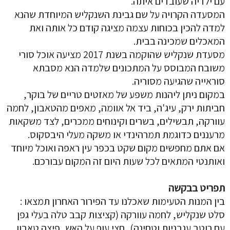
עם ילדיה שעובדים איתה.
המסעדה הקרויה על שם גבינת השנקליש המיוחדת שהנא
למדה להכין בכוחות עצמה מציגה קודם כל אותה ואת
המאכלים שמכינה בבית.
מסעדת שנקליש שהוקמה בשנת 2017 מציעה אוכל סורי
משובח המבוסס על המתכונים שלמדה הנא מסבתא
סוראייה שהגיעה מסוריה.
במקום ניתן ליהנות משפע של מאזטים טריים של בוקר,
חביתות ירק, עיג'ה, ביד אל אוומה, מאפים מהטאבון, לחמה
עוורקה, תבשילים, בשרים וקינוחים ממכרים, לצד משקאות
מרעננים כדוגמת תמרהינדי או משקה מעלי היבסקוס.
אם אתם מחפשים מקום שקט בכפר עין ראפה ואוכל מיוחד
ואותנטי המתאים לכל שעות היום זה המקום עבורכם.
תפריט בבקשה
בין המנות הטעימות שאכלנו עד הפירור האחרון תמצאו :
סלט שנקליש, לחמה עוורקה (קציצות קבב טלה בעלי גפן
עם רוטב עגבניות וטחינה), חצי עוף על האש, פיצה טאבון