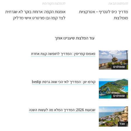
להמלצה הבאה
להמלצה הקודמת
מדריך כיס לטנריף – אטרקציות
אומנות הקפה: ארוחת בוקר לא שגרתית
מומלצות
לצד קפה ובו פורטרט אישי מדליק
המלצות קשורות
עוד המלצות שיעניינו אותך
פאפוס קפריסין : המדריך לחופשה קצת אחרת
המומלצים
קורפו יוון : המדריך לאי הכי שווה גרסת bestip
המומלצים
שבועות 2026: המדריך המלא מה לעשות השנה
אוכל