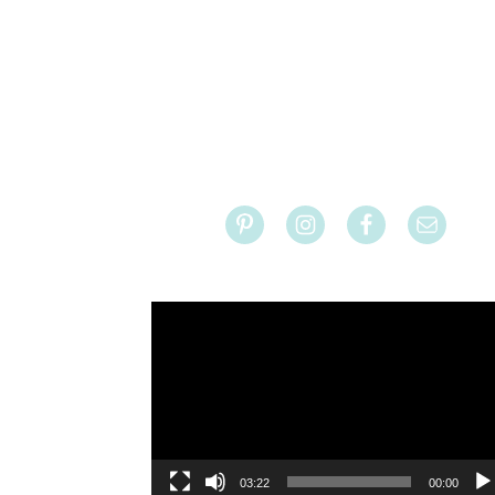
ו
03:22
00:00