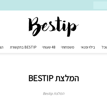
וכל
בילוי ופנאי
משפחות
48 שעות
BESTIP בתקשורת
הצ
Bestip
המלצת BESTIP
בסטיפ
המלצת Bestip