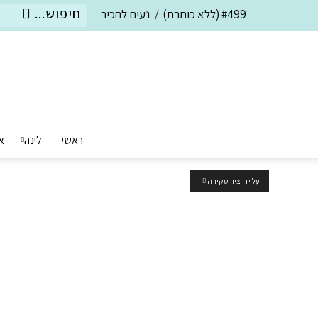
#499 (ללא כותרת)
נעים להכיר
ראשי
לינה
א
על ידי ציון סקירה