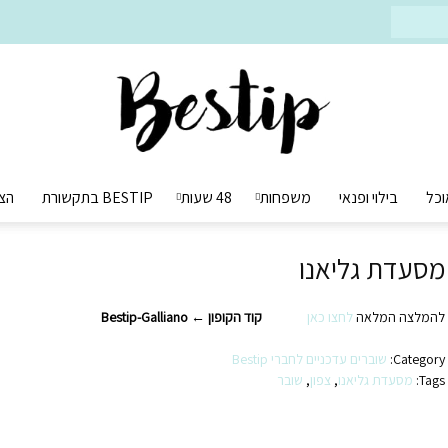
וכל
בילוי ופנאי
משפחות
48 שעות
BESTIP בתקשורת
הצ
Bestip
מסעדת גליאנו
להמלצה המלאה
לחצו כאן
קוד הקופון
←
Bestip-Galliano
בסטיפ
Category:
שוברים עדכניים לחברי Bestip
Tags:
מסעדת גליאנו
,
צפון
,
שובר