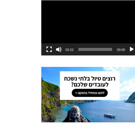
ו
03:22
00:00