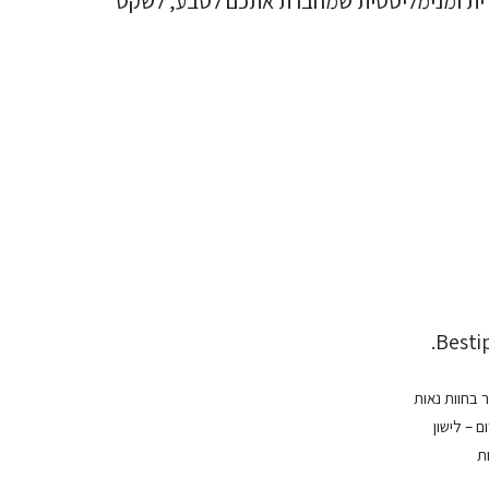
רית ומנימליסטית שמחברת אתכם לטבע, לשקט
Bestip
ם – לישון
ת