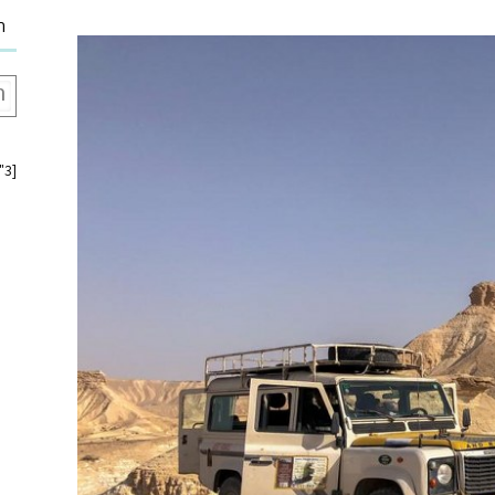
ח
[insta-gallery id="3"]