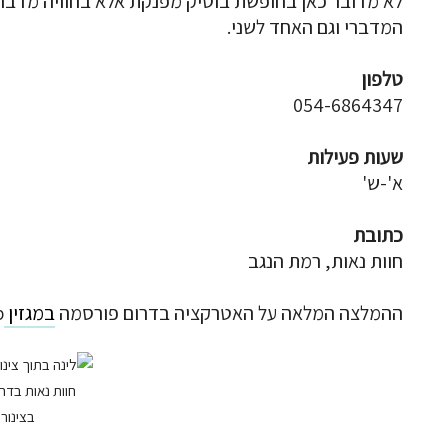
לא מדובר כאן בחופשת בוטיק מפנקת אלא בחוויה מדב
המדברי וגם האחד לשני.
טלפון
054-6864347
שעות פעילות
א'-ש'
כתובת
חוות נאות, רמת הנגב
ההמלצה המלאה על האטרקציה בדרום פורסמה
במגזין
.
חוות נאות בדרו
בצינורו