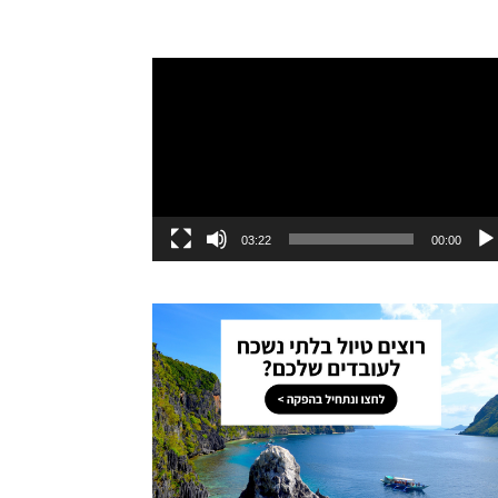
ו
03:22
00:00