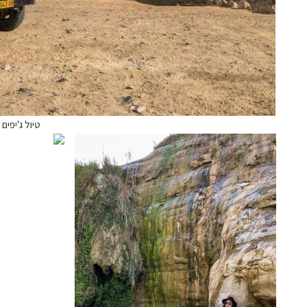
טיול ג'יפים