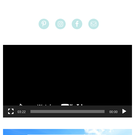
נגן
וידאו
03:22
00:00