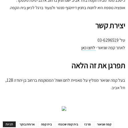
כ-150 מטר מבית הקפה בתל אביב ישנו חניון ברחוב אלנבי פינת פינסקר.
אופציה נוספת היא לחנות בחניון דיזינגוף סנטר ולצעוד ברגל לכיוון בית הקפה.
יצירת קשר
טל' 03-6296519
לאתר קפה שניאור-
לחצו כאן
תפרגן את זה הלאה
בעל קפה שניאור ממליץ על מאפיית לחם ושות' הממוקמת ברחוב בן יהודה 128,
תל אביב.
תגיות
קפה שניאור
מרכז
בית קפה שכונתי
בית קפה
ארוחת בוקר