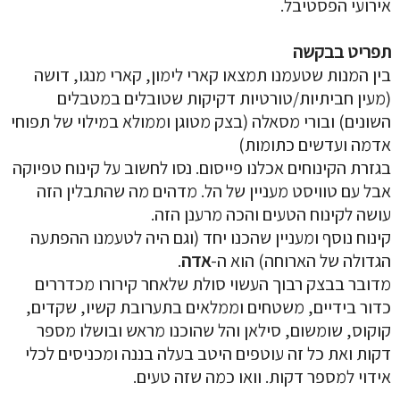
אירועי הפסטיבל.
תפריט בבקשה
בין המנות שטעמנו תמצאו קארי לימון, קארי מנגו, דושה
(מעין חביתיות/טורטיות דקיקות שטובלים במטבלים
השונים) ובורי מסאלה (בצק מטוגן וממולא במילוי של תפוחי
אדמה ועדשים כתומות)
בגזרת הקינוחים אכלנו פייסום. נסו לחשוב על קינוח טפיוקה
אבל עם טוויסט מעניין של הל. מדהים מה שהתבלין הזה
עושה לקינוח הטעים והכה מרענן הזה.
קינוח נוסף ומעניין שהכנו יחד (וגם היה לטעמנו ההפתעה
הגדולה של הארוחה) הוא ה-
אדה
.
מדובר בבצק רבוך העשוי סולת שלאחר קירורו מכדררים
כדור בידיים, משטחים וממלאים בתערובת קשיו, שקדים,
קוקוס, שומשום, סילאן והל שהוכנו מראש ובושלו מספר
דקות ואת כל זה עוטפים היטב בעלה בננה ומכניסים לכלי
אידוי למספר דקות. וואו כמה שזה טעים.