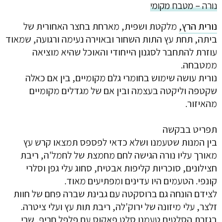
נורה – מטבח מקומי
נורית הרץ,
מלקטת ושפית, מארחת בחצר האחורית של
ביתה, תחת עץ התות השחור ובאוירה נעימה ורגועה, שמאוד
עוזרת להתחבר לסגנון הייחודי והאוכל שהיא מוציאה
ממטבחה.
נורית עושה שימוש בחומרי גלם מקומיים, בין אם כאלה
שקטפה וליקטה בעצמה ובין אם של מגדלים מקומיים
מהאיזור.
תפריט בבקשה
בין המנות שטעמנו ושלא כדאי לפספס תמצאו קרש עץ
מאורך עליו נורה הגישה לחם מחמצת של לחמל'ה, ריבת
חצילונים, סוכריות קליפות אבטיח, סחוג עלי גפן וסלרי
קונפי. הטעמים היו עדינים ומפתיעים מאוד.
לצידם הונחה גם ברוסקטה עם גבינת שברה פחם של חוות
זלצר, עלי מיזונה של ירוק'לה, ריבת תות עץ ועלי ציטרה.
בגזרת הסלטים טעמנו סלט פאקוס עם פלפל חריף, שרי