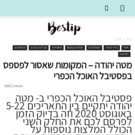
בית
אוכל
אוכל
בילוי ופנאי
המומלצים
המלצת Bestip
משפחות
מבלים ונהנים
מנשנשים
רשימות
מטה יהודה – המקומות שאסור לפספס
בפסטיבל האוכל הכפרי
אוגוסט 5, 2020
פסטיבל האוכל הכפרי ב- מטה
יהודה יתקיים בין התאריכים 5-22
באוגוסט 2020 וזה בדיוק הזמן
לפרסם לכם את החלק השני
הכולל המלצות נוספות על