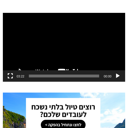
נגן
וידאו
03:22
00:00