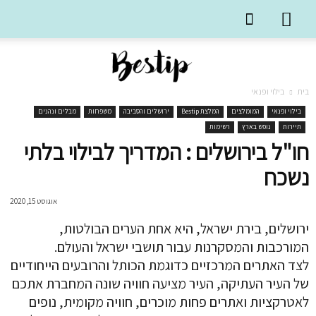
בית
בילוי ופנאי
בילוי ופנאי
המומלצים
המלצת Bestip
ירושלים והסביבה
משפחות
מבלים ונהנים
תיירות
נופש בארץ
רשימות
חו"ל בירושלים : המדריך לבילוי בלתי
נשכח
אוגוסט 15, 2020
ירושלים, בירת ישראל, היא אחת הערים הבולטות,
המורכבות והמסקרנות עבור תושבי ישראל והעולם.
לצד האתרים המרכזיים כדוגמת הכותל והרובעים הייחודיים
של העיר העתיקה, העיר מציעה חוויה שונה המחברת אתכם
לאטרקציות ואתרים פחות מוכרים, חוויה מקומית, נופים