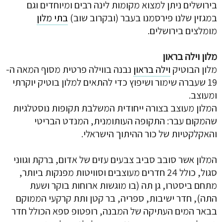
בירושלים ניתן למצוא מקומות לינה רבים ומיוחדים וגם
במגזין שלנו פירסמנו בעבר (ובקרוב שוב)
בתי מלון
מומלצים בירושלים.
מלון וילה בראון
מלון הבוטיק
וילה בראון
נבנה בווילה פרטית מסוף המאה ה-
19 שעברה שימור ושיפוץ כדי להתאים למלון בוטיק יוקרתי
ומעוצב.
המלון מעוצב בצורה ייחודית המשלבת תקופות נוסטלגיות
שהמקום עבר: התקופה העותומנית, המנדט הבריטי
והאקלקטיות של כור ההיתוך הישראלי.
המלון אשר סובב סביב צבעים עזים של אדום, ברקת וגווני
סגול, כולל 24 חדרים מעוצבים וסוויטות מפנקות ביותר,
מתחם ביסטרו, גן תה (בו מוגשות ארוחות בוקר ושעת
התה), חדר ישיבות, ספריה, בר קטן ותת קרקעי הממוקם
בבאר המים העתיקה של המבנה, רופטופ ספא הכולל חדר