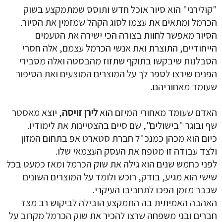
"קולירני" הוא סיור אוכל חדש ותוסס שמתמקצע בשוק
הכרמל ומתאים את עצמו לסוג הקהל שמזמין את הסיור.
הסיור מאפשר לחוות בצורה הכי ישירה את הטעמים
הייחודיים, התוצרת ואת אנשי הכרמל עצמם, אלה חסרי
הסבלנות שיבקשו בתוקף שתזוז מהבסטה ואלה מסבירי
הפנים שירצו לספר לך על המוצרים המוצעים ואת הסיפור
שעומד מאחוריהם.
האדם שעומד מאחורי המיזם הוא
לירן זויסה
, יוצא מאסטר
שף ובוגר "בישולים", שם סיים בהצטיינות את לימודיו.
כיום הוא מכהן כמנכ"ל חברת סטארט אפ בתחום המזון
ולצד עבודה זו מטפח את העסק העצמאי שלו.
לפני כחמש שנים הוא גילה את שוק הכרמל ומאז כמעט בכל
שישי הוא מגיע, בודק, רוכש ולומד על המוצרים השונים
שכבר מזמן הפכו לתחביבו העיקרי.
האהבה האמיתית בה התמקצע הובילה לביקוש רב מצד
חברים ובני משפחה שרצו להכיר את שוק הכרמל מקרוב על