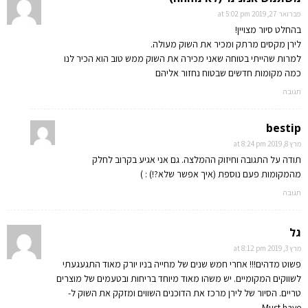
פברואר 27, 2019 at 5:02 pm
בהחלט סיור מצויין!
לירן מקסים מרתק ומכיר את השוק מעולה.
למרות שהייתי בטוחה שאני מכירה את השוק ממש טוב הוא הכיר לנו
כמה מקומות חדשים שבטוח נחזור אליהם
תגובה
bestip
מרץ 8, 2019 at 8:24 pm
תודה על התגובה וחיזוק ההמלצה. גם אני אגיע בקרוב לחלק
מהמקומות פעם נוספת (איך אפשר שלא?!) : )
תגובה
גל
מרץ 3, 2019 at 8:12 pm
פשוט מדהים!!! אחרי חמש שנים של מחייה בניו יורק מאוד התגעגעתי
לשווקים המקומיים. יש משהו מאוד מיוחד בריחות ובטעמים של מוצרים
טריים. הסיור של לירן מרכז את הדוכנים השווים ומזקק את השוק ל-
Must have.