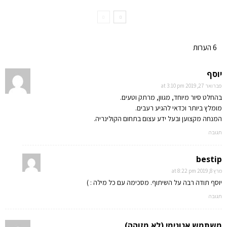
6 הערות
יוסף
פברואר 27, 2019 at 3:10 pm
בהחלט סיור מיוחד, מגוון, מרתק וטעים.
מומלץ ביותר וכדאי להגיע רעבים.
המנחה מקצוען ובעל ידע עצום בתחום הקולינריה.
תגובה
bestip
מרץ 8, 2019 at 8:22 pm
יוסף תודה רבה על השיתוף. מסכימה עם כל מילה : )
תגובה
משתמש אנונימי (לא מזוהה)