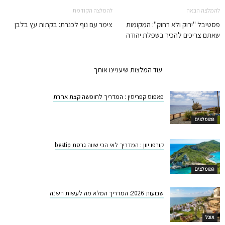
להמלצה הבאה
להמלצה הקודמת
פסטיבל "ירוק ולא רחוק": המקומות
צימר עם נוף לכנרת: בקתות עץ בלבן
שאתם צריכים להכיר בשפלת יהודה
המלצות קשורות
עוד המלצות שיעניינו אותך
פאפוס קפריסין : המדריך לחופשה קצת אחרת
המומלצים
קורפו יוון : המדריך לאי הכי שווה גרסת bestip
המומלצים
שבועות 2026: המדריך המלא מה לעשות השנה
אוכל