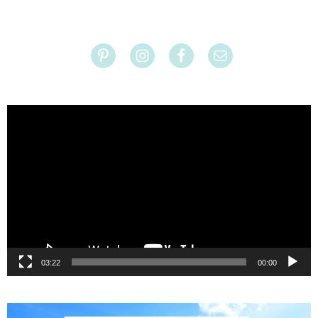
נגן
וידאו
03:22
00:00